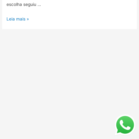
escolha seguiu …
Motosserras
Leia mais »